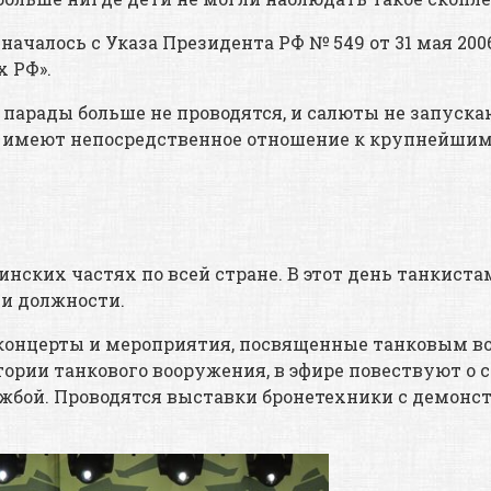
началось с Указа Президента РФ № 549 от 31 мая 20
 РФ».
парады больше не проводятся, и салюты не запускаю
ые имеют непосредственное отношение к крупнейш
инских частях по всей стране. В этот день танкист
и должности.
онцерты и мероприятия, посвященные танковым вой
рии танкового вооружения, в эфире повествуют о с
ужбой. Проводятся выставки бронетехники с демонс