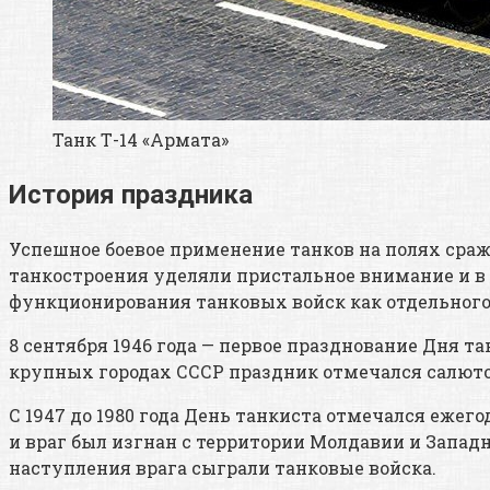
Танк Т-14 «Армата»
История праздника
Успешное боевое применение танков на полях сра
танкостроения уделяли пристальное внимание и в м
функционирования танковых войск как отдельного 
8 сентября 1946 года — первое празднование Дня т
крупных городах СССР праздник отмечался салют
С 1947 до 1980 года День танкиста отмечался ежего
и враг был изгнан с территории Молдавии и Запад
наступления врага сыграли танковые войска.