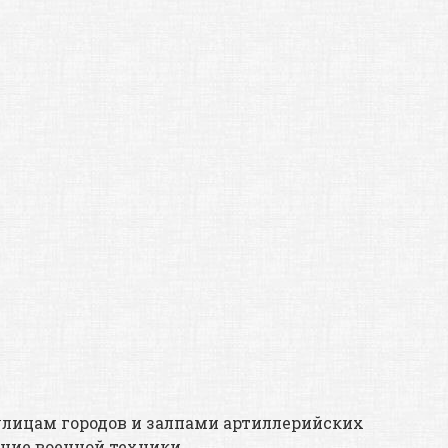
 улицам городов и залпами артиллерийских
ение военной техники.