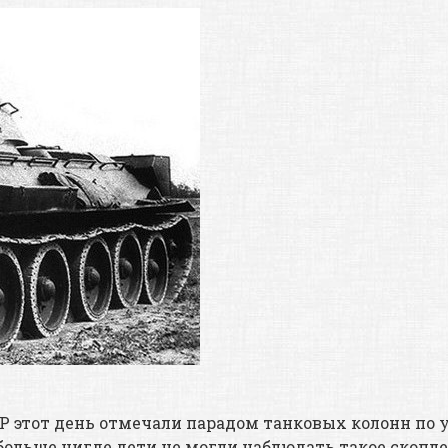
СР этот день отмечали парадом танковых колонн по
 больше нигде дети не могли наблюдать такое скопл