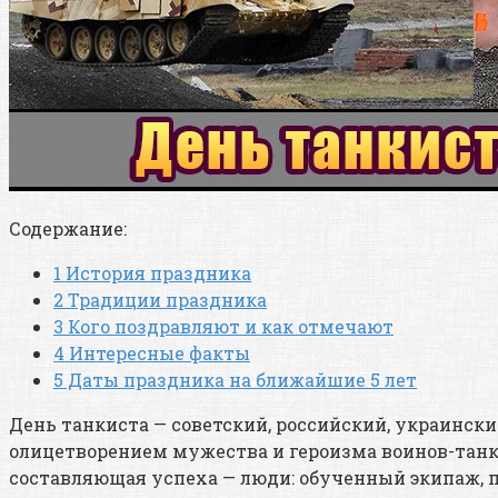
Содержание:
1
История праздника
2
Традиции праздника
3
Кого поздравляют и как отмечают
4
Интересные факты
5
Даты праздника на ближайшие 5 лет
День танкиста — советский, российский, украинск
олицетворением мужества и героизма воинов-танки
составляющая успеха — люди: обученный экипаж, 