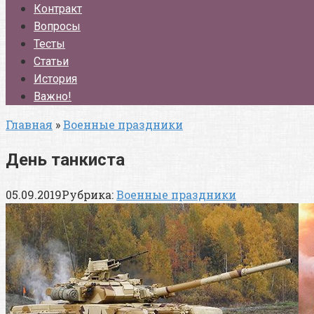
Контракт
Вопросы
Тесты
Статьи
История
Важно!
Главная
»
Военные праздники
День танкиста
05.09.2019
Рубрика:
Военные праздники