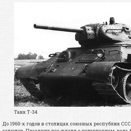
Танк Т-34
До 1960-х годов в столицах союзных республик СС
салютов. Праздник все ждали с нетерпением, ведь