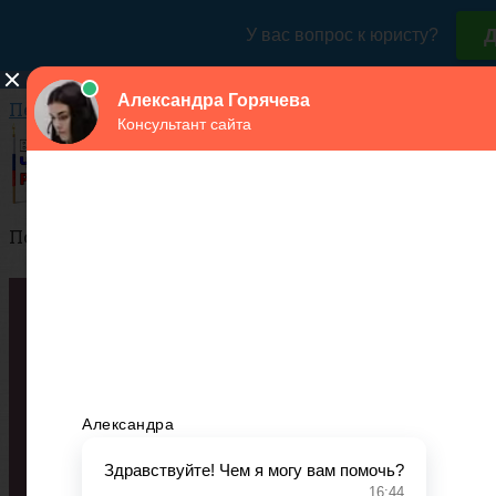
Перейти к контенту
Поиск:
Города
Структура
Сухопутные войска
Воздушно-космические силы
Военно-Морской Флот
ДМБ
ВУЗы
Список военных ВУЗов России
Контракт