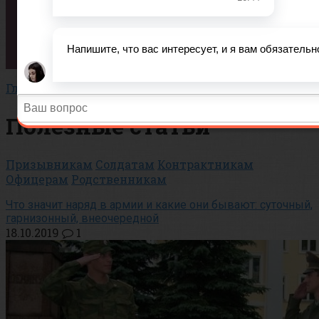
Вопросы
Тесты
Статьи
История
Важно!
Главная
Полезные статьи
Призывникам
Солдатам
Контрактникам
Офицерам
Родственникам
Что значит наряд в армии и какие они бывают: суточный,
гарнизонный, внеочередной
18.10.2019
1