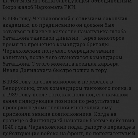
на тот момент была заведующей Объединённым
Бюро жалоб Наркомата РКИ.
В 1936 году Черняховский с отличием закончил
академию, по предписанию он должен был
остаться в Киеве в качестве начальника штаба
батальона танковой дивизии. Через некоторое
время по прошению командира бригады
Черняховский получает очередное звание
капитана, после чего становится командиром
батальона. С этого момента военная карьера
Ивана Даниловича быстро пошла в гору.
В 1938 году он стал майором и перевелся в
Белоруссию, став командиром танкового полка, а
в 1939 году после того, как полк под его началом
занял лидирующие позиции по результатам
проверки ведомственной инспекции, ему
присвоили звание подполковника. Когда на
границе с Финляндией начались боевые действия
1940 года, Черняховский подал рапорт о переводе в
действующие войска на фронт, но положительный