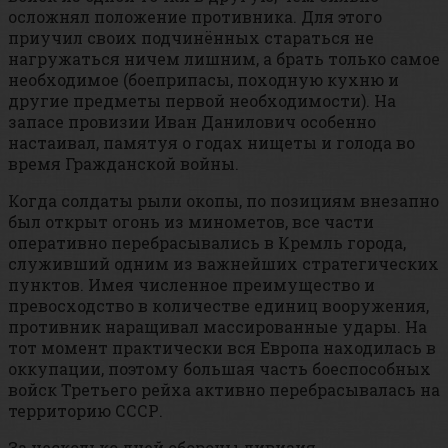
осложнял положение противника. Для этого
приучил своих подчинённых стараться не
нагружаться ничем лишним, а брать только самое
необходимое (боеприпасы, походную кухню и
другие предметы первой необходимости). На
запасе провизии Иван Данилович особенно
настаивал, памятуя о годах нищеты и голода во
время Гражданской войны.
Когда солдаты рыли окопы, по позициям внезапно
был открыт огонь из минометов, все части
оперативно перебрасывались в Кремль города,
служивший одним из важнейших стратегических
пунктов. Имея численное преимущество и
превосходство в количестве единиц вооружения,
противник наращивал массированные удары. На
тот момент практически вся Европа находилась в
оккупации, поэтому большая часть боеспособных
войск Третьего рейха активно перебрасывалась на
территорию СССР.
За несколько дней обороны дивизия