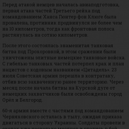
Перед атакой немцев началась авиаподготовка,
первая атака частей Третьего рейха под
командованием Ханса Гюнтер фон Клюге была
провалена, противник продвинулся не более чем
на 10 километров, тогда как фронтовая полоса
растянулась на сотню километров.
После этого состоялась знаменитая танковая
битва под Прохоровкой, в этом сражении были
уничтожены элитные немецкие танковые войска.
С гибелью танковых частей потерпел крах и план
нацистов с кодовым названием «Цитадель». 23
июля Советская армия перешла в контратаку,
отбив всю захваченную ранее территорию. Через
месяц после начала битвы на Курской дуге от
немецких захватчиков были освобождены город
Орёл и Белгород.
60-я армия вместе с частями под командованием
Черняховского осталась в тылу, ожидая приказа
двигаться в сторону Украины. Солдаты провели в
окопах уже несколько месяцев и рвались в бой,