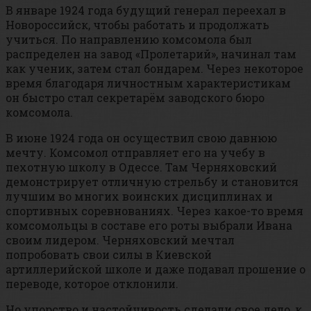
В январе 1924 года будущий генерал переехал в
Новороссийск, чтобы работать и продолжать
учиться. По направлению комсомола был
распределен на завод «Пролетарий», начинал там
как ученик, затем стал бондарем. Через некоторое
время благодаря личностным характеристикам
он быстро стал секретарём заводского бюро
комсомола.
В июне 1924 года он осуществил свою давнюю
мечту. Комсомол отправляет его на учебу в
пехотную школу в Одессе. Там Черняховский
демонстрирует отличную стрельбу и становится
лучшим во многих воинских дисциплинах и
спортивных соревнованиях. Через какое-то время
комсомольцы в составе его роты выбрали Ивана
своим лидером. Черняховский мечтал
попробовать свои силы в Киевской
артиллерийской школе и даже подавал прошение о
переводе, которое отклонили.
Но упорство и настойчивость сделали свое дело, к