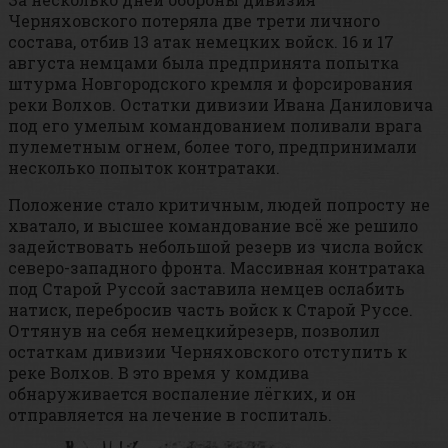
Черняховского потеряла две трети личного
состава, отбив 13 атак немецких войск. 16 и 17
августа немцами была предпринята попытка
штурма Новгородского кремля и форсирования
реки Волхов. Остатки дивизии Ивана Даниловича
под его умелым командованием поливали врага
пулеметным огнем, более того, предпринимали
несколько попыток контратаки.
Положение стало критичным, людей попросту не
хватало, и высшее командование всё же решило
задействовать небольшой резерв из числа войск
северо-западного фронта. Массивная контратака
под Старой Руссой заставила немцев ослабить
натиск, перебросив часть войск к Старой Руссе.
Оттянув на себя немецкийрезерв, позволил
остаткам дивизии Черняховского отступить к
реке Волхов. В это время у комдива
обнаруживается воспаление лёгких, и он
отправляется на лечение в госпиталь.