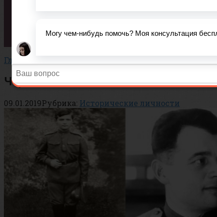
Вопросы
Тесты
Статьи
История
Важно!
Главная
»
История
»
Исторические личности
Черняховский Иван Данилович
09.01.2019
Рубрика:
Исторические личности