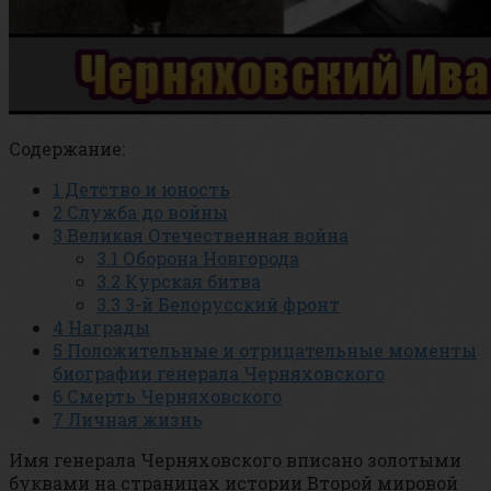
Содержание:
1
Детство и юность
2
Служба до войны
3
Великая Отечественная война
3.1
Оборона Новгорода
3.2
Курская битва
3.3
3-й Белорусский фронт
4
Награды
5
Положительные и отрицательные моменты
биографии генерала Черняховского
6
Смерть Черняховского
7
Личная жизнь
Имя генерала Черняховского вписано золотыми
буквами на страницах истории Второй мировой