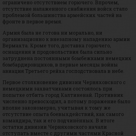
ограничено отсутствием горючего. Впрочем,
отсутствие налаженного снабжения войск стало
проблемой большинства армейских частей на
фронте в первое время.
Армия была не готова ни морально, ни
организационно к внезапному нападению армии
Вермахта. Кроме того, доставка горючего,
оснащения и продовольствия была сильно
затруднена постоянными бомбежками немецких
бомбардировщиков, в первые месяцы войны
авиация Третьего рейха господствовала в небе.
Первое столкновение дивизии Черняховского с
немецкими захватчиками состоялось при
попытке отбить город Калтиненай. Противник
численно превосходил, а потому поражение было
вполне закономерно, учитывая к тому же
отсутствие опыта боевыхдействий, как самого
командира, так и его подчинённых. В итоге
остатки дивизии Черняховского начали
отступать вместе с другими частями Красной