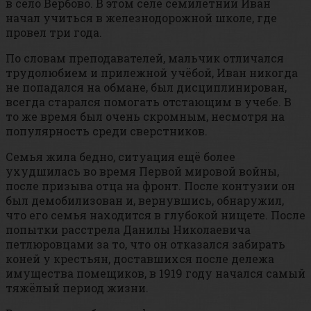
в село Вербово. В этом селе семилетний Иван
начал учиться в железнодорожной школе, где
провел три года.
По словам преподавателей, мальчик отличался
трудолюбием и прилежной учёбой, Иван никогда
не попадался на обмане, был дисциплинирован,
всегда старался помогать отстающим в учебе. В
то же время был очень скромным, несмотря на
популярность среди сверстников.
Семья жила бедно, ситуация ещё более
ухудшилась во время Первой мировой войны,
после призыва отца на фронт. После контузии он
был демобилизован и, вернувшись, обнаружил,
что его семья находится в глубокой нищете. После
попытки расстрела Данилы Николаевича
петлюровцами за то, что он отказался забирать
коней у крестьян, доставшихся после дележа
имущества помещиков, в 1919 году начался самый
тяжёлый период жизни.