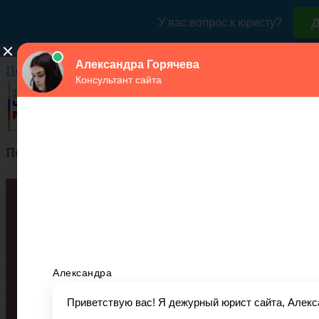
Перейти к контенту
Поиск:
Города
Структура
Сухопутные войска
Воздушно-космические силы
Военно-Морской Флот
ДМБ
ВУЗы
Список военных ВУЗов России
Контракт