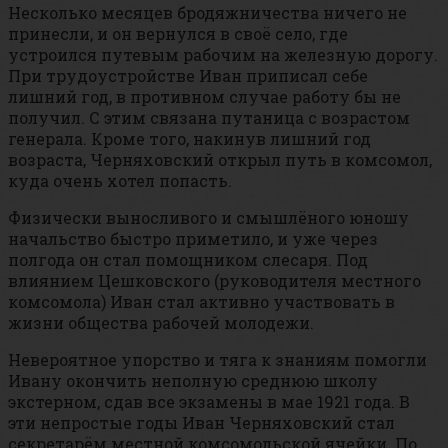
Несколько месяцев бродяжничества ничего не
принесли, и он вернулся в своё село, где
устроился путевым рабочим на железную дорогу.
При трудоустройстве Иван приписал себе
лишний год, в противном случае работу бы не
получил. С этим связана путаница с возрастом
генерала. Кроме того, накинув лишний год
возраста, Черняховский открыл путь в комсомол,
куда очень хотел попасть.
Физически выносливого и смышлёного юношу
начальство быстро приметило, и уже через
полгода он стал помощником слесаря. Под
влиянием Цешковского (руководителя местного
комсомола) Иван стал активно участвовать в
жизни общества рабочей молодежи.
Невероятное упорство и тяга к знаниям помогли
Ивану окончить неполную среднюю школу
экстерном, сдав все экзамены в мае 1921 года. В
эти непростые годы Иван Черняховский стал
секретарём местной комсомольской ячейки. По