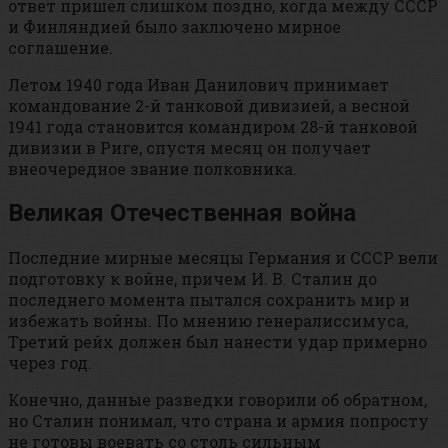
ответ пришел слишком поздно, когда между СССР
и Финляндией было заключено мирное
соглашение.
Летом 1940 года Иван Данилович принимает
командование 2-й танковой дивизией, а весной
1941 года становится командиром 28-й танковой
дивизии в Риге, спустя месяц он получает
внеочередное звание полковника.
Великая Отечественная война
Последние мирные месяцы Германия и СССР вели
подготовку к войне, причем И. В. Сталин до
последнего момента пытался сохранить мир и
избежать войны. По мнению генералиссимуса,
Третий рейх должен был нанести удар примерно
через год.
Конечно, данные разведки говорили об обратном,
но Сталин понимал, что страна и армия попросту
не готовы воевать со столь сильным