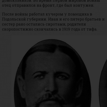
домохозяйкой. Во время Первой мировой войны
отец отправился на фронт, где был контужен.
После войны работал кучером у помещика в
Подольской губернии. Иван и его пятеро братьев и
сестер рано остались сиротами, родители
скоропостижно скончались в 1919 года от тифа.