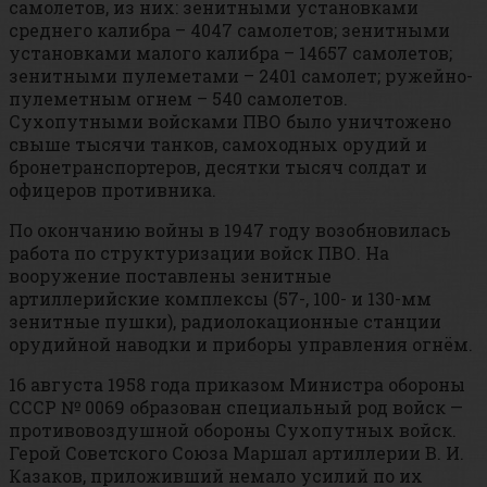
самолетов, из них: зенитными установками
среднего калибра – 4047 самолетов; зенитными
установками малого калибра – 14657 самолетов;
зенитными пулеметами – 2401 самолет; ружейно-
пулеметным огнем – 540 самолетов.
Сухопутными войсками ПВО было уничтожено
свыше тысячи танков, самоходных орудий и
бронетранспортеров, десятки тысяч солдат и
офицеров противника.
По окончанию войны в 1947 году возобновилась
работа по структуризации войск ПВО. На
вооружение поставлены зенитные
артиллерийские комплексы (57-, 100- и 130-мм
зенитные пушки), радиолокационные станции
орудийной наводки и приборы управления огнём.
16 августа 1958 года приказом Министра обороны
СССР № 0069 образован специальный род войск —
противовоздушной обороны Сухопутных войск.
Герой Советского Союза Маршал артиллерии В. И.
Казаков, приложивший немало усилий по их