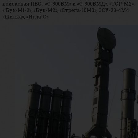
войсковая ПВО: «С-300ВМ» и «С-300ВМД», «ТОР-М2»,
« Бук-М1-2», «Бук-М2», «Стрела-10М3», ЗСУ-23-4М4
«Шилка», «Игла-С».