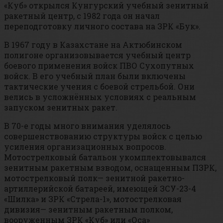
«Куб» открылся Кунгурский учебный зенитный
ракетный центр, с 1982 года он начал
переподготовку личного состава на ЗРК «Бук».
В 1967 году в Казахстане на Актюбинском
полигоне организовывается учебный центр
боевого применения войск ПВО Сухопутных
войск. В его учебный план были включены
тактические учения с боевой стрельбой. Они
велись в усложнённых условиях с реальным
запуском зенитных ракет.
В 70-е годы много внимания уделялось
совершенствованию структуры войск с целью
усиления организационных вопросов.
Мотострелковый батальон укомплектовывался
зенитным ракетным взводом, оснащенным ПЗРК,
мотострелковый полк— зенитной ракетно-
артиллерийской батареей, имеющей ЗСУ-23-4
«Шилка» и ЗРК «Стрела-1», мотострелковая
дивизия— зенитным ракетным полком,
вооруженным ЗРК «Куб» или «Оса»