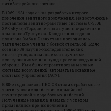
пятибатарейного состава.
В 1969-1981 годах шла разработка второго
поколения зенитного вооружения. На вооружение
поставлены зенитно-ракетные системы С-300В,
ЗРК «Бук», «Тор», зенитный пушечно-ракетный
комплекс «Тунгуска». Каждые два года на
полигоне Эмба в Казахстане проводились
тактические учения с боевой стрельбой. Было
создано 39 научно-исследовательских
институтов, занимавшихся научными
исследованиями для нужд противовоздушной
обороны. Ими были спроектированы новые
системы вооружений, автоматизированные
системы управления (АСУ).
В 80-е годы войска ПВО СВ стали отрабатывать
тактику взаимодействия с армейской
группировкой в ходе боевых действий.
Полученные знания и навыки с успехом
применялись при выполнении
интернационального долга в 1980–1989 годы в