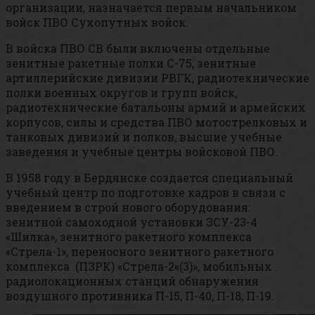
организации, назначается первым начальником
войск ПВО Сухопутных войск.
В войска ПВО СВ были включены отдельные
зенитные ракетные полки С-75, зенитные
артиллерийские дивизии РВГК, радиотехнические
полки военных округов и групп войск,
радиотехнические батальоны армий и армейских
корпусов, силы и средства ПВО мотострелковых и
танковых дивизий и полков, высшие учебные
заведения и учебные центры войсковой ПВО.
В 1958 году в Бердянске создается специальный
учебный центр по подготовке кадров в связи с
введением в строй нового оборудования:
зенитной самоходной установки ЗСУ-23-4
«Шилка», зенитного ракетного комплекса
«Стрела-1», переносного зенитного ракетного
комплекса (ПЗРК) «Стрела-2«(3)», мобильных
радиолокационных станций обнаружения
воздушного противника П-15, П-40, П-18, П-19.