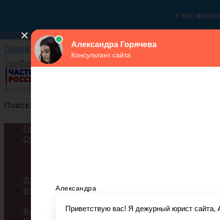
Перейти к контенту
Поиск:
Города
Структура
Сухопутные войска
Воздушно-космические силы
Военно-Морской Флот
ДМБ
ВУЗы
Список военных ВУЗов России
Контракт