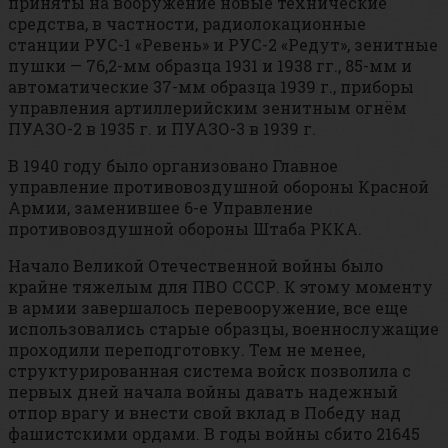
приняты на вооружение новые технические
средства, в частности, радиолокационные
станции РУС-1 «Ревень» и РУС-2 «Редут», зенитные
пушки — 76,2-мм образца 1931 и 1938 гг., 85-мм и
автоматические 37-мм образца 1939 г., приборы
управления артиллерийским зенитным огнём
ПУАЗО-2 в 1935 г. и ПУАЗО-3 в 1939 г.
В 1940 году было организовано Главное
управление противовоздушной обороны Красной
Армии, заменившее 6-е Управление
противовоздушной обороны Штаба РККА.
Начало Великой Отечественной войны было
крайне тяжелым для ПВО СССР. К этому моменту
в армии завершалось перевооружение, все еще
использовались старые образцы, военнослужащие
проходили переподготовку. Тем не менее,
структурированная система войск позволила с
первых дней начала войны давать надежный
отпор врагу и внести свой вклад в Победу над
фашистскими ордами. В годы войны сбито 21645