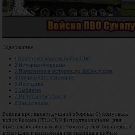
Содержание:
1
Основные задачи войск ПВО
2
История создания
3
Появление и история до 2000-х годов
4
Современная история
5
Праздник
6
Эмблема
7
Интересные факты
8
Заключение
Войска противовоздушной обороны Сухопутных
войск России (ПВО СВ РФ) предназначены для
прикрытия войск и объектов от действий средств
воздушного нападения противника в любых