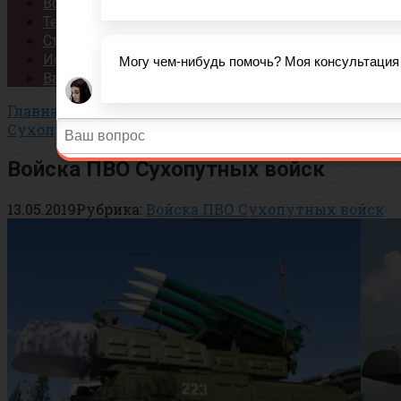
Вопросы
Тесты
Статьи
История
Важно!
Главная
»
Сухопутные Войска
»
Войска ПВО
Сухопутных войск
Войска ПВО Сухопутных войск
13.05.2019
Рубрика:
Войска ПВО Сухопутных войск