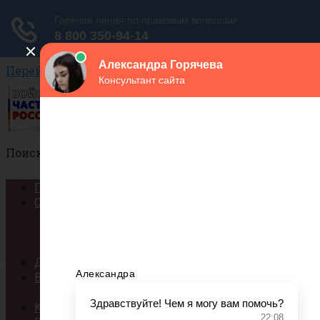
Перейти к контенту
Поиск:
Города
Структура
Сухопутные войска
Воздушно-космические силы
Военно-Морской Флот
ДМБ
ВУЗы
Список военных ВУЗов России
Контракт