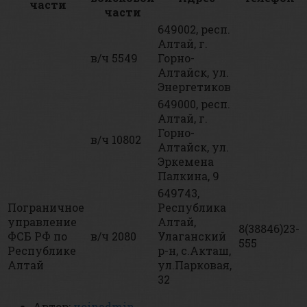
части
части
649002, респ.
Алтай, г.
в/ч 5549
Горно-
Алтайск, ул.
Энергетиков
649000, респ.
Алтай, г.
Горно-
в/ч 10802
Алтайск, ул.
Эркемена
Палкина, 9
649743,
Пограничное
Республика
управление
Алтай,
8(38846)23-
ФСБ РФ по
в/ч 2080
Улаганский
555
Республике
р-н, с.Акташ,
Алтай
ул.Парковая,
32
Автор:
voinadmin