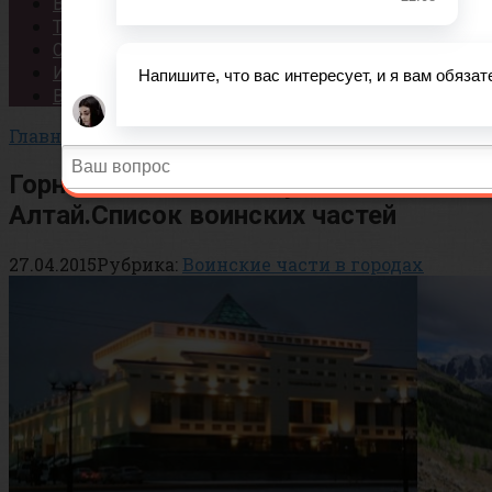
Вопросы
Тесты
Статьи
История
Важно!
Главная
»
Воинские части в городах
Горно-Алтайск и Республика
Алтай.Список воинских частей
27.04.2015
Рубрика:
Воинские части в городах