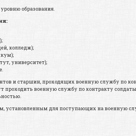
 уровню образования.
ни:
;
ей, колледж);
кум);
ут, университет);
е.
антов и старшин, проходящих военную службу по ко
т проходить военную службу по контракту солдаты
ьностью.
м, установленным для поступающих на военную слу