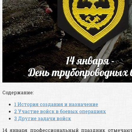
Содержание:
1
История создания и назначение
2
Участие войск в боевых операциях
3
Другие задачи войск
14 января профессиональный праздник отмечаю