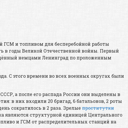
й ГСМ и топливом для бесперебойной работы
ь в годы Великой Отечественной войны. Первый
саждённый немцами Ленинград по проложенным
ода. С этого времени во всех военных округах были
ССР, а после его распада России они выделены в
я: в них входили 20 бригад, 6 батальонов, 2 роты
ень сократилось в 2 раза. Зрелые
проститутки
ка являются структурной единицей Центрального
опливо и ГСМ от распределительных станций на