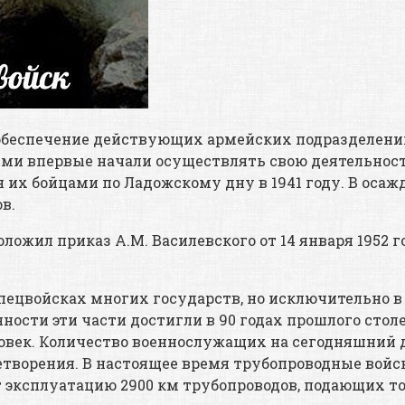
обеспечение действующих армейских подразделени
ми впервые начали осуществлять свою деятельност
н их бойцами по Ладожскому дну в 1941 году. В о
в.
ложил приказ А.М. Василевского от 14 января 1952 г
ецвойсках многих государств, но исключительно в С
сти эти части достигли в 90 годах прошлого столети
ловек. Количество военнослужащих на сегодняшний д
творения. В настоящее время трубопроводные войс
т эксплуатацию 2900 км трубопроводов, подающих т