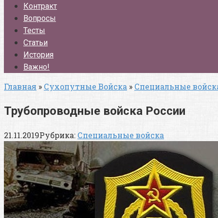
Контракт
Вопросы
Тесты
Статьи
История
Важно!
Главная
»
Сухопутные Войска
»
Специальные войск
Трубопроводные войска России
21.11.2019
Рубрика:
Специальные войска