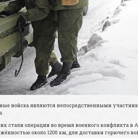
дные войска являются непосредственными участник
з.
х стали операции во время военного конфликта в Аф
жённостью около 1200 км, для доставки горючего во