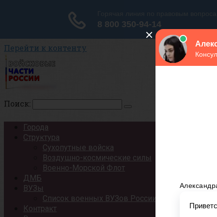
Перейти к контенту
Поиск:
Города
Структура
Сухопутные войска
Воздушно-космические силы
Военно-Морской Флот
ДМБ
ВУЗы
Список военных ВУЗов России
Контракт