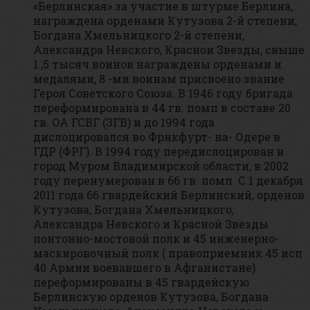
«Берлинская» за участие в штурме Берлина,
награждена орденами Кутузова 2-й степени,
Богдана Хмельницкого 2-й степени,
Александра Невского, Краснои Звезды, свыше
1.,5 тысяч воинов награждены орденами и
медалями, 8 -ми воинам присвоено звание
Героя Советского Союза. В 1946 году бригада
переформирована в 44 гв. помп в составе 20
гв. ОА ГСВГ (ЗГВ) и до 1994 года
дислоцировался во Фрнкфурт- на- Одере в
ГДР (ФРГ). В 1994 году передислоцирован в
город Муром Владимирской области, в 2002
году перенумерован в 66 гв. помп. С 1 декабря
2011 года 66 гвардейский Берлинский, орденов
Кутузова, Богдана Хмельницкого,
Александра Невского и Красной Звезды
понтонно-мостовой полк и 45 инженерно-
маскировочный полк ( правоприемник 45 исп
40 Армии воевавшего в Афганистане)
переформированы в 45 гвардейскую
Берлинскую орденов Кутузова, Богдана