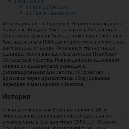
4
Ваш визит
4.1
Как добраться
4.2
Где остановиться
45-я отдельная гвардейская Берлинской орденов
Кутузова, Богдана Хмельницкого, Александра
Невского и Красной Звезды инженерно-саперная
бригада или в/ч 11361 дислоцируется в нескольких
населенных пунктах. Основные структурные
единицы части находятся в поселке Нахабино
Московской области. Подразделение выполняет
задачи по инженерной разведке и
разминированию местности, устройству
проходов через препятствия, оборудованию
переправ и маскировке объектов.
История
Предшественником бригады являлся 45-й
отдельный инженерный полк, созданный во
время войны в Афганистане (1980 г., г. Термез).
Состав соединения формировался из двух