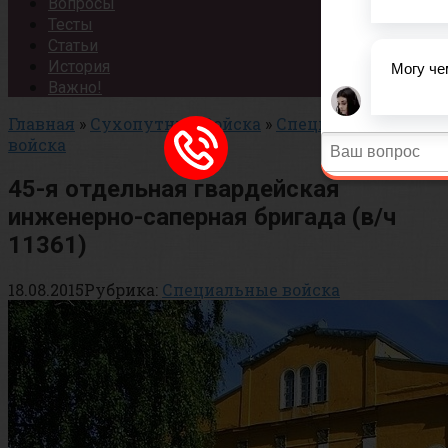
Вопросы
Тесты
Статьи
История
Важно!
Главная
»
Сухопутные Войска
»
Специальные
войска
45-я отдельная гвардейская
инженерно-саперная бригада (в/ч
11361)
18.08.2015
Рубрика:
Специальные войска