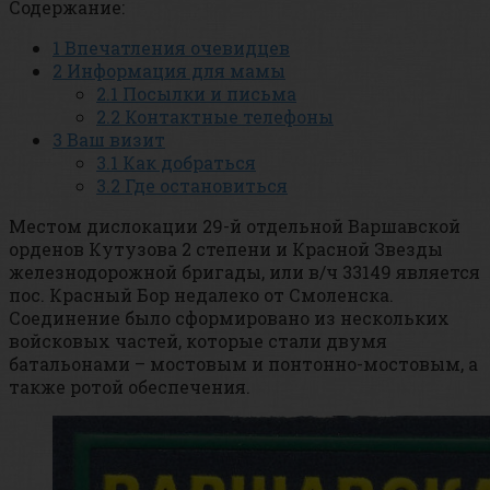
Содержание:
1
Впечатления очевидцев
2
Информация для мамы
2.1
Посылки и письма
2.2
Контактные телефоны
3
Ваш визит
3.1
Как добраться
3.2
Где остановиться
Местом дислокации 29-й отдельной Варшавской
орденов Кутузова 2 степени и Красной Звезды
железнодорожной бригады, или в/ч 33149 является
пос. Красный Бор недалеко от Смоленска.
Соединение было сформировано из нескольких
войсковых частей, которые стали двумя
батальонами – мостовым и понтонно-мостовым, а
также ротой обеспечения.