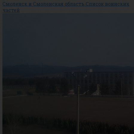
Смоленск и Смоленская область.Список воинских
частей