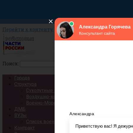
Перейти к контенту
Поиск:
Города
Структура
Сухопутные войска
Воздушно-космические силы
Военно-Морской Флот
ДМБ
ВУЗы
Список военных ВУЗов России
Контракт