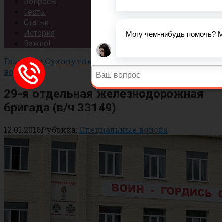
Вопросы
Тесты
Статьи
История
Важно!
Главная
»
Сухопутные Войска
»
Специальные
войска
29-я отдельная железнодорожная
бригада (в/ч 33149)
12.01.2016
Рубрика:
Специальные войска