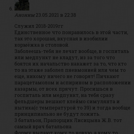
Аноним
23.05.2021 в 22:38
Служил 2018-2019гг
Единственное что понравилось в этой части,
так это хорошая, вкусная в изобилии
кормёжка в столовой.
Заболеешь-тебя не лечат вообще, в госпиталь
или медпункт не кладут, из за того что
боятся их начальство накажет за то, что кто
то на этаже заболел пневмонией или чем то
еще, никому ничего не говорят! Пичкают
парацетамолом и аспирином в расположении
казармы, от всех прячут. Просишься в
госпиталь или медпункт, на тебя сразу
фельдшеры вешают клеймо симулянта и
нытика(с температурой то 39) и тогда вообще
принципиально не будут ложить.
3 батальон, Прапорщик Лисицына Ж.В. тот
самый врач батальона
Форму выдают кому то новую, а кому то