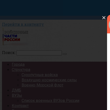
Перейти к контенту
Поиск:
Города
Структура
Сухопутные войска
Воздушно-космические силы
Военно-Морской Флот
ДМБ
ВУЗы
Список военных ВУЗов России
Контракт