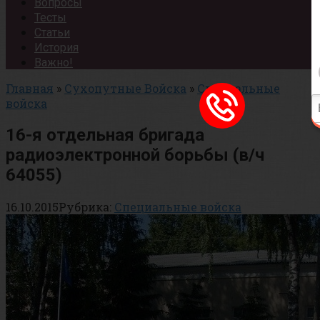
Вопросы
Тесты
Статьи
История
Важно!
Главная
»
Сухопутные Войска
»
Специальные
войска
16-я отдельная бригада
радиоэлектронной борьбы (в/ч
64055)
16.10.2015
Рубрика:
Специальные войска