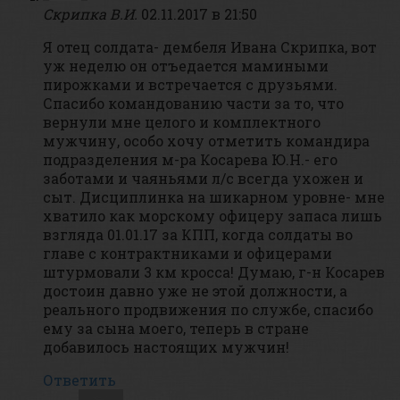
Скрипка В.И.
02.11.2017 в 21:50
Я отец солдата- дембеля Ивана Скрипка, вот
уж неделю он отъедается мамиными
пирожками и встречается с друзьями.
Спасибо командованию части за то, что
вернули мне целого и комплектного
мужчину, особо хочу отметить командира
подразделения м-ра Косарева Ю.Н.- его
заботами и чаяньями л/с всегда ухожен и
сыт. Дисциплинка на шикарном уровне- мне
хватило как морскому офицеру запаса лишь
взгляда 01.01.17 за КПП, когда солдаты во
главе с контрактниками и офицерами
штурмовали 3 км кросса! Думаю, г-н Косарев
достоин давно уже не этой должности, а
реального продвижения по службе, спасибо
ему за сына моего, теперь в стране
добавилось настоящих мужчин!
Ответить