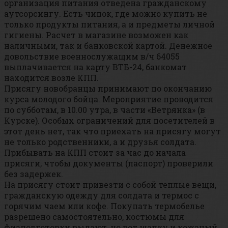
организация питания отведена гражданскому
аутсорсингу. Есть чипок, где можно купить не
только продукты питания, а и предметы личной
гигиены. Расчет в магазине возможен как
наличными, так и банковской картой. Денежное
довольствие военнослужащим в/ч 64055
выплачивается на карту ВТБ-24, банкомат
находится возле КПП.
Присягу новобранцы принимают по окончанию
курса молодого бойца. Мероприятие проводится
по субботам, в 10.00 утра, в части «Ветрянка» (в
Курске). Особых ограничений для посетителей в
этот день нет, так что приехать на присягу могут
не только родственники, а и друзья солдата.
Прибывать на КПП стоит за час до начала
присяги, чтобы документы (паспорт) проверили
без задержек.
На присягу стоит привезти с собой теплые вещи,
гражданскую одежду для солдата и термос с
горячим чаем или кофе. Покупать термобелье
разрешено самостоятельно, костюмы для
физподготовки выдают, но вот шапку и кожаный