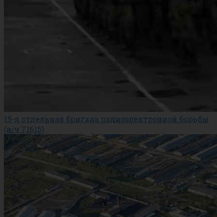
15-я отдельная бригада радиоэлектронной борьбы
(в/ч 71615)