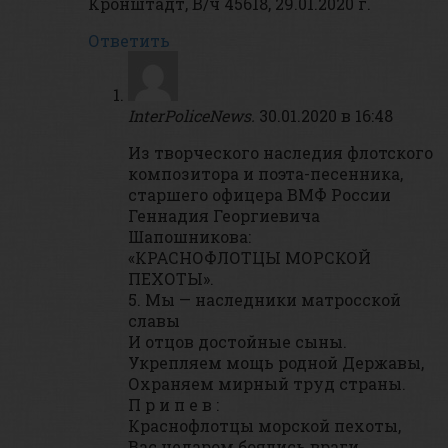
Кронштадт, В/ч 45618, 29.01.2020 г.
Ответить
InterPoliceNews.
30.01.2020 в 16:48
Из творческого наследия флотского
композитора и поэта-песенника,
старшего офицера ВМФ России
Геннадия Георгиевича
Шапошникова:
«КРАСНОФЛОТЦЫ МОРСКОЙ
ПЕХОТЫ».
5. Мы — наследники матросской
славы
И отцов достойные сыны.
Укрепляем мощь родной Державы,
Охраняем мирный труд страны.
П р и п е в :
Краснофлотцы морской пехоты,
Вас недаром боялись враги…