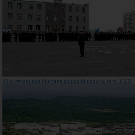
40-я отдельная бригада морской пехоты (в/ч 10103)