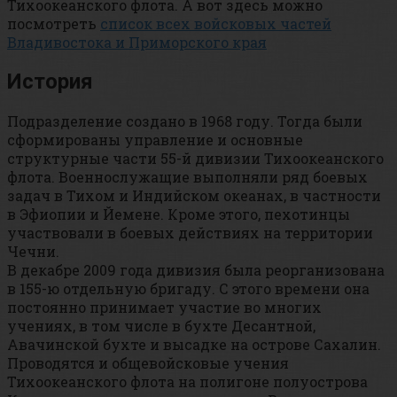
Тихоокеанского флота. А вот здесь можно
посмотреть
список всех войсковых частей
Владивостока и Приморского края
История
Подразделение создано в 1968 году. Тогда были
сформированы управление и основные
структурные части 55-й дивизии Тихоокеанского
флота. Военнослужащие выполняли ряд боевых
задач в Тихом и Индийском океанах, в частности
в Эфиопии и Йемене. Кроме этого, пехотинцы
участвовали в боевых действиях на территории
Чечни.
В декабре 2009 года дивизия была реорганизована
в 155-ю отдельную бригаду. С этого времени она
постоянно принимает участие во многих
учениях, в том числе в бухте Десантной,
Авачинской бухте и высадке на острове Сахалин.
Проводятся и общевойсковые учения
Тихоокеанского флота на полигоне полуострова