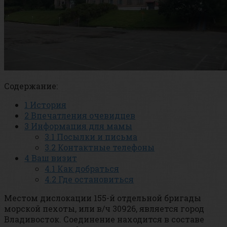
Содержание:
1
История
2
Впечатления очевидцев
3
Информация для мамы
3.1
Посылки и письма
3.2
Контактные телефоны
4
Ваш визит
4.1
Как добраться
4.2
Где остановиться
Местом дислокации 155-й отдельной бригады
морской пехоты, или в/ч 30926, является город
Владивосток. Соединение находится в составе