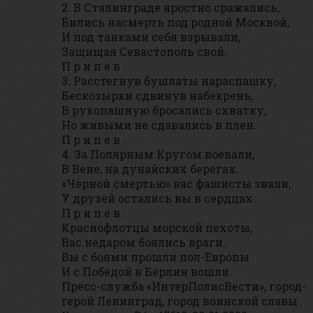
2. В Сталинграде яростно сражались,
Бились насмерть под родной Москвой,
И под танками себя взрывали,
Защищая Севастополь свой.
П р и п е в .
3. Расстегнув бушлаты нараспашку,
Бескозырки сдвинув набекрень,
В рукопашную бросались схватку,
Но живыми не сдавались в плен.
П р и п е в .
4. За Полярным Кругом воевали,
В Вене, на дунайских берегах.
«Чёрной смертью» вас фашисты звали,
У друзей остались вы в сердцах.
П р и п е в :
Краснофлотцы морской пехоты,
Вас недаром боялись враги.
Вы с боями прошли пол-Европы
И с Победой в Берлин вошли.
Пресс-служба «ИнтерПолисВести», город-
герой Ленинград, город воинской славы