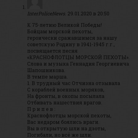
InterPoliceNews.
29.01.2020 в 20:50
К 75-летию Великой Победы!
Бойцам морской пехоты,
героически сражавшимся за нашу
советскую Родину в 1941-1945 г.г.,
посвящается песня
«КРАСНОФЛОТЦЫ МОРСКОЙ ПЕХОТЫ».
Слова и музыка Геннадия Георгиевича
Шапошникова.
В темпе марша.
1. В трудный час Отчизна отзывала
С кораблей военных моряков,
На фронты, в окопы посылала
Отбивать нашествия врагов.
П р и п е в :
Краснофлотцы морской пехоты,
Вас недаром боялись враги.
Вы в открытую шли на дзоты,
Погибали, но всё же шли.