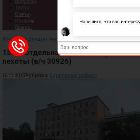
Вопросы
Тесты
Статьи
История
Важно!
Главная
»
Военно-морской флот
»
Береговые войска
155-я отдельная бригада морской
пехоты (в/ч 30926)
16.11.2015
Рубрика:
Береговые войска