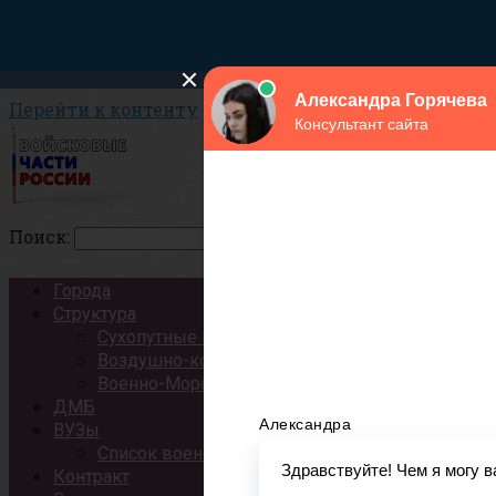
Перейти к контенту
Поиск:
Города
Структура
Сухопутные войска
Воздушно-космические силы
Военно-Морской Флот
ДМБ
ВУЗы
Список военных ВУЗов России
Контракт