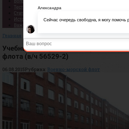
Вопросы
Тесты
Статьи
История
Важно!
Главная
»
Военно-морской флот
Учебный центр военно-морского
флота (в/ч 56529-2)
06.08.2015
Рубрика:
Военно-морской флот