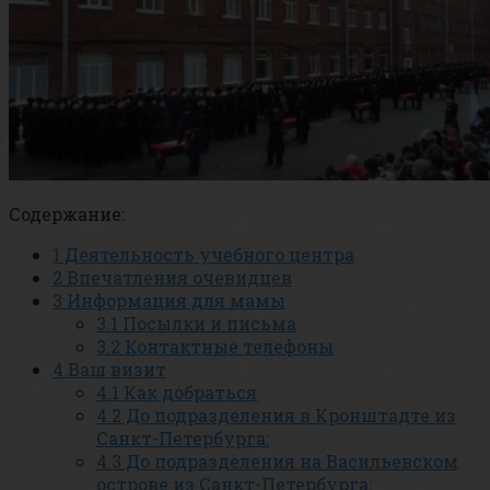
Содержание:
1
Деятельность учебного центра
2
Впечатления очевидцев
3
Информация для мамы
3.1
Посылки и письма
3.2
Контактные телефоны
4
Ваш визит
4.1
Как добраться
4.2
До подразделения в Кронштадте из
Санкт-Петербурга:
4.3
До подразделения на Васильевском
острове из Санкт-Петербурга: