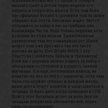
(Калинин,Фотин) могут продать телефон
вашему сыну а потом через неделю его
забрать и попросить выкуп. Есть там баня
где офицерьё бухает а срочники там за ними
убирают как слуги, баб своих водят. Могут
отправить за забор в лес за грибами для
Командира Части. Вода только ледяная, есть
душевая но туда нельзя. Единственные
адекватные там это командиры рот (были
может там уже другие) а так эта часть
похожа на дачу Нач Штаба 56529-2 к2р
Пластуна ( любитель баньки и тренажера).
Если вы с деревни можно ходить за забор с
объедками со столовой и кормить свиней
мичмана. А и ещё, постоянные взносы не
понятно на что по 500 р с зарплаты , есть там
типа кто держит «общак» и каждый месяц
ваши долги будут копится и записываться в
тетрадь. И было дело когда приезжал в СПБ
Шойгу этот батальон исчез за ночь (всё по
складам попрятали, абсолютно всё, через
день он возродился)