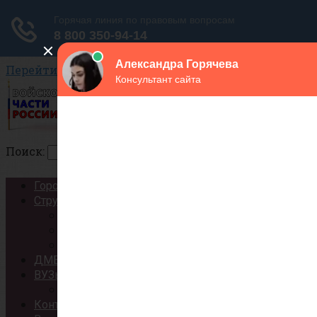
Перейти к контенту
Поиск:
Города
Структура
Сухопутные войска
Воздушно-космические силы
Военно-Морской Флот
ДМБ
ВУЗы
Список военных ВУЗов России
Контракт