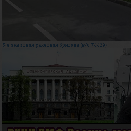
5-я зенитная ракетная бригада (в/ч 74429)