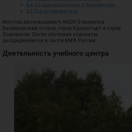
4.4
До подразделения в Ломоносове:
4.5
Где остановиться
Местом дислокациив/ч 56529-2 является
Васильевcкий остров, город Кронштадт и город
Ломоносов. После обучения курсанты
распределяются в части ВМФ России.
Деятельность учебного центра