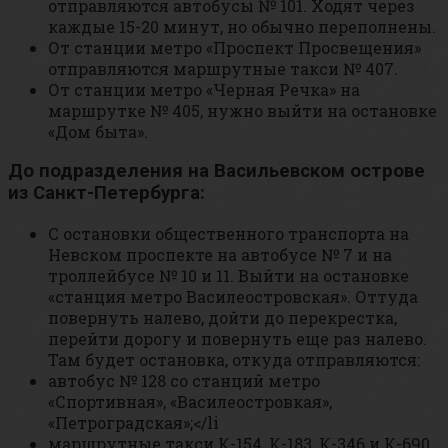
отправляются автобусы № 101. Ходят через
каждые 15-20 минут, но обычно переполнены.
От станции метро «Проспект Просвещения»
отправляются маршрутные такси № 407.
От станции метро «Черная Речка» на
маршрутке № 405, нужно выйти на остановке
«Дом быта».
До подразделения на Васильевском острове
из Санкт-Петербурга:
С остановки общественного транспорта на
Невском проспекте на автобусе № 7 и на
троллейбусе № 10 и 11. Выйти на остановке
«станция метро Василеостровская». Оттуда
повернуть налево, дойти до перекрестка,
перейти дорогу и повернуть еще раз налево.
Там будет остановка, откуда отправляются:
автобус № 128 со станций метро
«Спортивная», «Василеостровкая»,
«Петроградская»;</li
маршрутные такси К-154, К-183, К-346 и К-690.