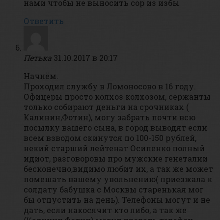
нами чтобы не выносить сор из избы
Ответить
Петька
31.10.2017 в 20:17
Начнём.
Проходил службу в Ломоносово в 16 году.
Офицеры просто колхоз колхозом, сержанты
только собирают деньги на срочниках (
Калинин,Фотин), могу забрать почти всю
посылку вашего сына, в город выводят если
всем взводом скинутся по 100-150 рублей,
некий старший лейтенат Осипенко полный
идиот, разговоровы про мужские генеталии
бесконечно,видимо любит их, а так же может
помешать вашему увольнению( приезжала к
солдату бабушка с Москвы старенькая мог
бы отпустить на день). Телефоны могут и не
дать, если накосячит кто либо, а так же