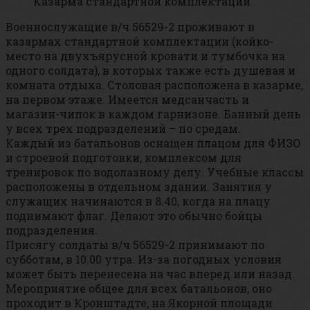
Казарма стандартной комплектации
Военнослужащие в/ч 56529-2 проживают в
казармах стандартной комплектации (койко-
место на двухъярусной кровати и тумбочка на
одного солдата), в которых также есть душевая и
комната отдыха. Столовая расположена в казарме,
на первом этаже. Имеется медсанчасть и
магазин-чипок в каждом гарнизоне. Банный день
у всех трех подразделений – по средам.
Каждый из батальонов оснащен плацом для ФИЗО
и строевой подготовки, комплексом для
тренировок по водолазному делу. Учебные классы
расположены в отдельном здании. Занятия у
служащих начинаются в 8.40, когда на плацу
поднимают флаг. Делают это обычно бойцы
подразделения.
Присягу солдаты в/ч 56529-2 принимают по
субботам, в 10.00 утра. Из-за погодных условия
может быть перенесена на час вперед или назад.
Мероприятие общее для всех батальонов, оно
проходит в Кронштадте, на Якорной площади