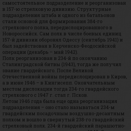
самостоятельное подразделение и реорганизован
в 157-ю стрелковую дивизию. Структурные
подразделения штаба и одного из батальонов
стали основой для формирования 384-го
стрелкового полка, передислоцированного в
Новороссийск. Сам полк в числе боевых единиц
157-й дивизии оборонял Одессу (сентябрь 1941) и
был задействован в Керченско-Феодосийской
операции (декабрь – май 1942).
Полк реорганизован в 234-й по окончанию
Сталинградской битвы (1943), тогда же получил
звание гвардейского. После Великой
Отечественной войны передислоцирован в Киров,
а в июне 1946 – в Кингисепп. Окончательным
местом дислокации тогда 234-го гвардейского
стрелкового с 1947 г. стал г. Псков.
Летом 1946 года была еще одна реорганизация
подразделения – оно стало называться 234-м
гвардейским посадочным воздушно-десантным
полком и вошло в свернутый 238-го гвардейский
стрелковый полк. 234-й гвардейский парашютно-