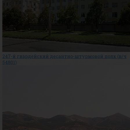
247-й гвардейский десантно-штурмовой полк (в/ч
54801)