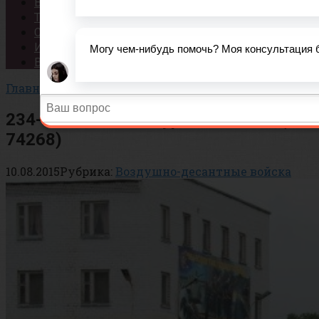
Вопросы
Тесты
Статьи
История
Важно!
Главная
»
Воздушно-десантные войска
234-й десантно-штурмовой полк (в/ч
74268)
10.08.2015
Рубрика:
Воздушно-десантные войска