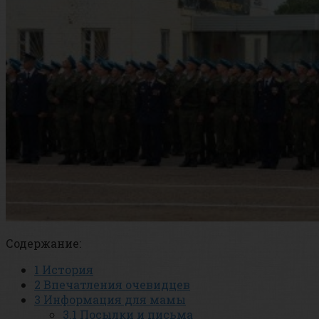
Содержание:
1
История
2
Впечатления очевидцев
3
Информация для мамы
3.1
Посылки и письма