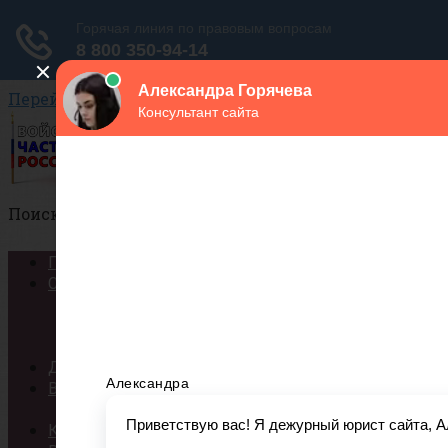
Перейти к контенту
Поиск:
Города
Структура
Сухопутные войска
Воздушно-космические силы
Военно-Морской Флот
ДМБ
ВУЗы
Список военных ВУЗов России
Контракт