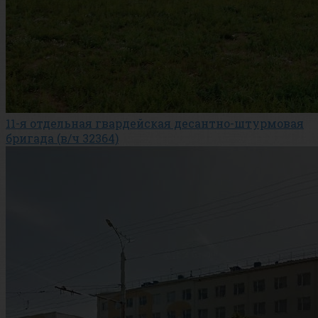
11-я отдельная гвардейская десантно-штурмовая
бригада (в/ч 32364)