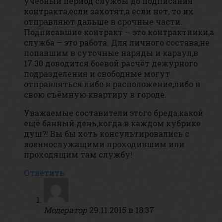
учебный период службы до подписания
контракта,если захотят,а если нет, то их
отправляют дальше в срочные части.
Подписавшие контракт — это контрактники,а
служба — это работа. Для личного состава,не
попавшим в суточные наряды и караул,в
17.30 доводится боевой расчёт дежурного
подразделения и свободные могут
отправляться либо в расположение,либо в
свою съёмную квартиру в городе.
Уважаемые составители этого бреда,какой
ещё банный день,когда в каждом кубрике
душ?! Вы бы хоть консультировались с
военнослужащими проходившим или
проходящим там службу!
Ответить
Модератор
29.11.2015 в 18:37