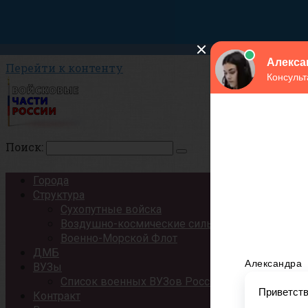
Перейти к контенту
Поиск:
Города
Структура
Сухопутные войска
Воздушно-космические силы
Военно-Морской Флот
ДМБ
ВУЗы
Список военных ВУЗов России
Контракт