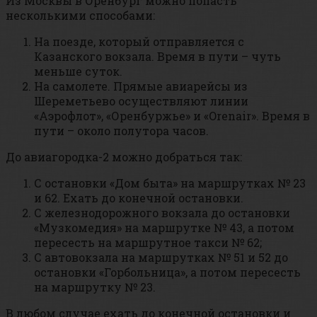
Из Москвы в Оренбург можно попасть
несколькими способами:
На поезде, который отправляется с
Казанского вокзала. Время в пути – чуть
меньше суток.
На самолете. Прямые авиарейсы из
Шереметьево осуществляют линии
«Аэрофлот», «Оренбуржье» и «Orenair». Время в
пути – около полутора часов.
До авиагородка-2 можно добраться так:
С остановки «Дом быта» на маршрутках № 23
и 62. Ехать до конечной остановки.
С железнодорожного вокзала до остановки
«Музкомедия» на маршрутке № 43, а потом
пересесть на маршрутное такси № 62;
С автовокзала на маршрутках № 51 и 52 до
остановки «Горбольница», а потом пересесть
на маршрутку № 23.
В любом случае ехать до конечной остановки и