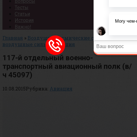
Вопросы
Тесты
Статьи
История
Важно!
Главная
»
Воздушно-космические силы
»
Военно-
воздушные силы
»
Авиация
117-й отдельный военно-
транспортный авиационный полк (в/
ч 45097)
10.08.2015
Рубрика:
Авиация