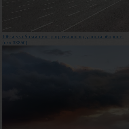
106-й учебный центр противовоздушной обороны
(в/ч 33860)