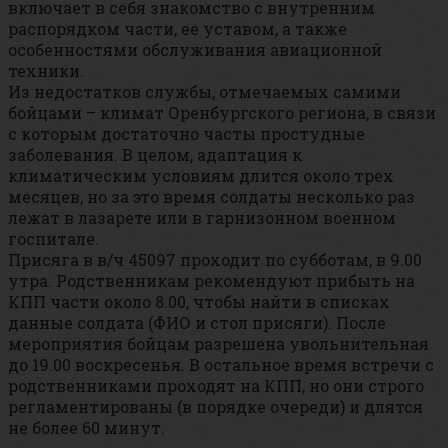
включает в себя знакомство с внутренним
распорядком части, ее уставом, а также
особенностями обслуживания авиационной
техники.
Из недостатков службы, отмечаемых самими
бойцами – климат Оренбургского региона, в связи
с которым достаточно часты простудные
заболевания. В целом, адаптация к
климатическим условиям длится около трех
месяцев, но за это время солдаты несколько раз
лежат в лазарете или в гарнизонном военном
госпитале.
Присяга в в/ч 45097 проходит по субботам, в 9.00
утра. Родственникам рекомендуют прибыть на
КПП части около 8.00, чтобы найти в списках
данные солдата (ФИО и стол присяги). После
мероприятия бойцам разрешена увольнительная
до 19.00 воскресенья. В остальное время встречи с
родственниками проходят на КПП, но они строго
регламентированы (в порядке очереди) и длятся
не более 60 минут.