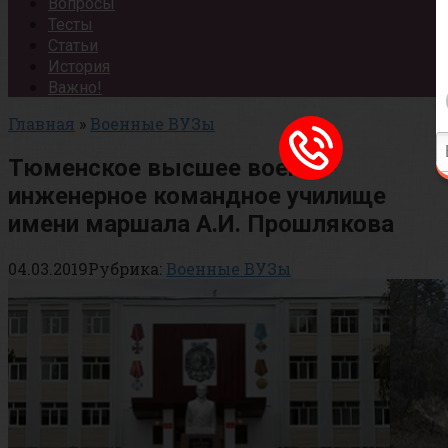
Вопросы
Тесты
Статьи
История
Важно!
Главная
»
Военные ВУЗы
Тюменское высшее военно-
инженерное командное училище
имени маршала А.И. Прошлякова
04.03.2019
Рубрика:
Военные ВУЗы