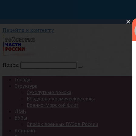
Перейти к контенту
Поиск:
Города
Структура
Сухопутные войска
Воздушно-космические силы
Военно-Морской Флот
ДМБ
ВУЗы
Список военных ВУЗов России
Контракт