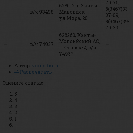
70-70,
628012, г.Ханты-
8(3467)33-
—
в/ч 93498
Мансийск,
37-09,
ул.Мира, 20
8(3467)39-
70-30
628260, Ханты-
Мансийский АО,
—
в/ч 74937
—
г.Югорск-2, в/ч
74937
Автор:
voinadmin
Распечатать
Оцените статью:
5
4
3
2
1