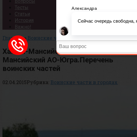
Вопросы
Тесты
Статьи
История
Важно!
Главная
»
Воинские части в городах
Ханты-Мансийск и Ханты-
Мансийский АО-Югра.Перечень
воинских частей
02.04.2015
Рубрика:
Воинские части в городах