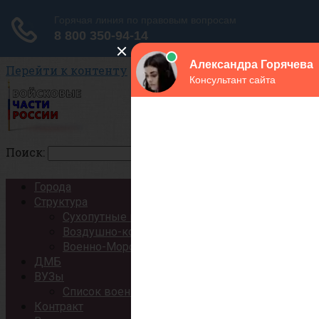
Перейти к контенту
Поиск:
Города
Структура
Сухопутные войска
Воздушно-космические силы
Военно-Морской Флот
ДМБ
ВУЗы
Список военных ВУЗов России
Контракт