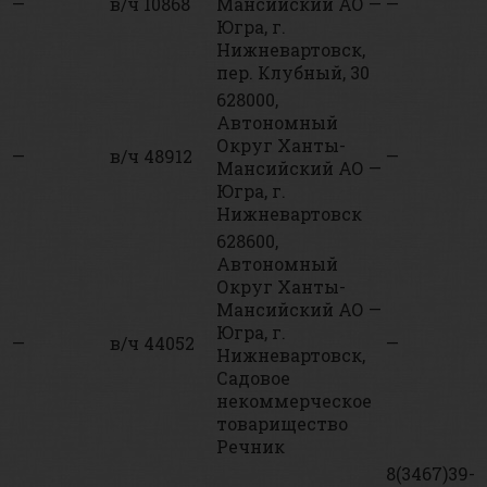
—
в/ч 10868
Мансийский АО —
—
Югра, г.
Нижневартовск,
пер. Клубный, 30
628000,
Автономный
Округ Ханты-
—
в/ч 48912
—
Мансийский АО —
Югра, г.
Нижневартовск
628600,
Автономный
Округ Ханты-
Мансийский АО —
Югра, г.
—
в/ч 44052
—
Нижневартовск,
Садовое
некоммерческое
товарищество
Речник
8(3467)39-