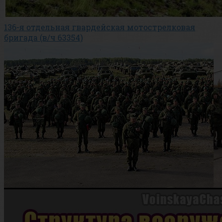
136-я отдельная гвардейская мотострелковая
бригада (в/ч 63354)