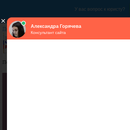
Перейти к контенту
Поиск:
Города
Структура
Сухопутные войска
Воздушно-космические силы
Военно-Морской Флот
ДМБ
ВУЗы
Список военных ВУЗов России
Контракт