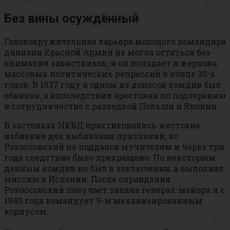
Без вины осуждённый
Головокружительная карьера молодого командира
дивизии Красной Армии не могла остаться без
внимания завистников, и он попадает в жернова
массовых политических репрессий в конце 30-х
годов. В 1937 году в одном из доносов комдив был
обвинен, а впоследствии арестован по подозрению
в сотрудничестве с разведкой Польши и Японии.
В застенках НКВД практиковались жестокие
избиения для выбивания признаний, но
Рокоссовский не поддался мучителям и через три
года следствие было прекращено. По некоторым
данным комдив не был в заключении, а выполнял
миссию в Испании. После оправдания
Рокоссовский получает звание генерал-майора и с
1940 года командует 9-м механизированным
корпусом.