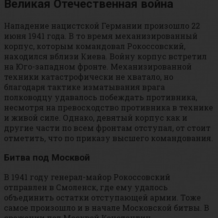
Великая Отечественная война
Нападение нацистской Германии произошло 22
июня 1941 года. В то время механизированный
корпус, которым командовал Рокоссовский,
находился вблизи Киева. Войну корпус встретил
на Юго-западном фронте. Механизированной
техники катастрофически не хватало, но
благодаря тактике изматывания врага
полководцу удавалось побеждать противника,
несмотря на превосходство противника в технике
и живой силе. Однако, девятый корпус как и
другие части по всем фронтам отступал, от стоит
отметить, что по приказу высшего командования.
Битва под Москвой
В 1941 году генерал-майор Рокоссовский
отправлен в Смоленск, где ему удалось
объединить остатки отступающей армии. Тоже
самое произошло и в начале Московской битвы. В
сражении под Москвой Константин