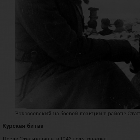
Рокоссовский на боевой позиции в районе Ста
Курская битва
После Сталинграда, в 1943 году генерал