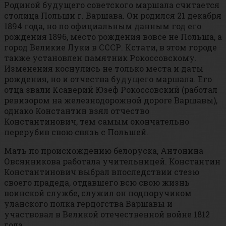
Родиной будущего советского маршала считается
столица Польши г. Варшава. Он родился 21 декабря
1894 года, но по официальным данным год его
рождения 1896, место рождения вовсе не Польша, а
город Великие Луки в СССР. Кстати, в этом городе
также установлен памятник Рокоссовскому.
Изменения коснулись не только места и даты
рождения, но и отчества будущего маршала. Его
отца звали Ксаверий Юзеф Рокоссовский (работал
ревизором на железнодорожной дороге Варшавы),
однако Константин взял отчество
Константинович, тем самым окончательно
перерубив свою связь с Польшей.
Мать по происхождению белоруска, Антонина
Овсянникова работала учительницей. Константин
Константинович выбрал впоследствии стезю
своего прадеда, отдавшего всю свою жизнь
воинской службе, служил он подпоручиком
уланского полка герцогства Варшавы и
участвовал в Великой отечественной войне 1812
года.