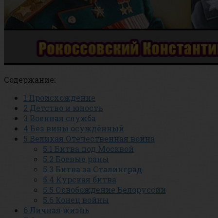
Содержание:
1
Происхождение
2
Детство и юность
3
Военная служба
4
Без вины осуждённый
5
Великая Отечественная война
5.1
Битва под Москвой
5.2
Боевые раны
5.3
Битва за Сталинград
5.4
Курская битва
5.5
Освобождение Белоруссии
5.6
Конец войны
6
Личная жизнь