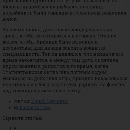
пригласил подчинённых утром на рассвете 22
июня отправиться на рыбалку, но планы
порыбачить были сорваны вторжением немецких
войск.
Во время войны дочь полководца рвалась на
фронт, чтобы не оставаться в стороне. Отец не
желал, чтобы Ариадна была на войне и
посоветовал для начала освоить военную
специальность. Так он надеялся, что война за это
время закончится, а между тем дочь окончила
курсы военных радистов в то время, когда
Сталинградская битва шла полным ходом.
Невзирая на действия отца, Ариадна Рокоссовская
участвовала в боях в качестве радиста на фронте,
под командованием своего отца.
Автор:
Юрий Юрченко
Распечатать
Оцените статью:
5