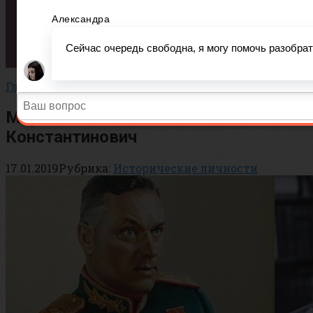
Вопросы
Тесты
Статьи
История
Важно!
Главная
»
История
»
Исторические личности
Маршал Рокоссовский Константин
Константинович
17.01.2019
Рубрика:
Исторические личности