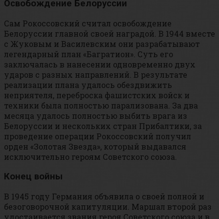
Освобождение Белоруссии
Сам Рокоссовский считал освобождение
Белоруссии главной своей наградой. В 1944 вместе
с Жуковым и Василевским они разрабатывают
легендарный план «Багратион». Суть его
заключалась в нанесении одновременно двух
ударов с разных направлений. В результате
реализации плана удалось обездвижить
неприятеля, переброска фашистских войск и
техники была полностью парализована. За два
месяца удалось полностью выбить врага из
Белоруссии и нескольких стран Прибалтики, за
проведение операции Рокоссовский получил
орден «Золотая Звезда», который выдавался
исключительно героям Советского союза.
Конец войны
В 1945 году Германия объявила о своей полной и
безоговорочной капитуляции. Маршал второй раз
удостаивается звания героя Советского союза и в