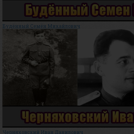
Будённый Семён Михайлович
Черняховский Иван Данилович