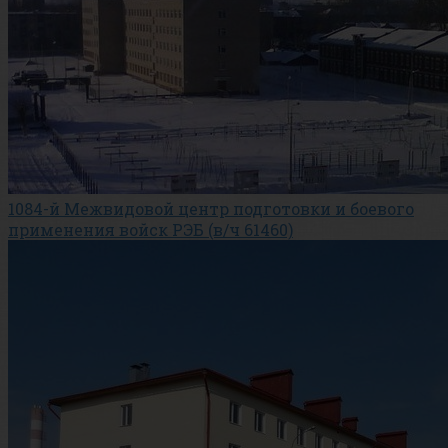
1084-й Межвидовой центр подготовки и боевого
применения войск РЭБ (в/ч 61460)