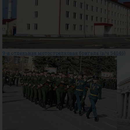
9-я отдельная мотострелковая бригада (в/ч 54046)