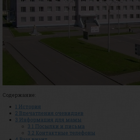
Содержание:
1
История
2
Впечатления очевидцев
3
Информация для мамы
3.1
Посылки и письма
3.2
Контактные телефоны
4
Ваш визит