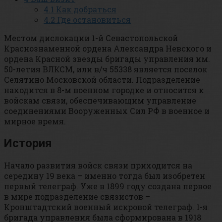
4.1
Как добраться
4.2
Где остановиться
Местом дислокации 1-й Севастопольской
Краснознаменной ордена Александра Невского и
ордена Красной звезды бригады управления им.
50-летия ВЛКСМ, или в/ч 55338 является поселок
Селятино Московской области. Подразделение
находится в 8-м военном городке и относится к
войскам связи, обеспечивающим управление
соединениями Вооруженных Сил РФ в военное и
мирное время.
История
Начало развития войск связи приходится на
середину 19 века – именно тогда был изобретен
первый телеграф. Уже в 1899 году создана первое
в мире подразделение связистов –
Кронштадтский военный искровой телеграф. 1-я
бригада управления была сформирована в 1918