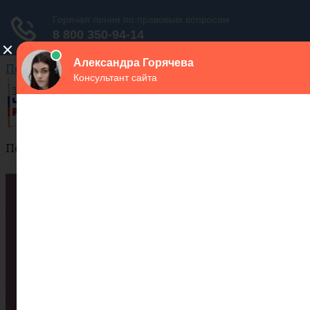
Перейти к контенту
Поиск:
Города
Структура
Сухопутные войска
Воздушно-космические силы
Военно-Морской Флот
ДМБ
ВУЗы
Список военных ВУЗов России
Контракт