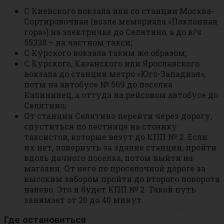
С Киевского вокзала или со станции Москва-
Сортировочная (возле мемориала «Поклонная
гора») на электричке до Селятино, а до в/ч
55338 – на частном такси;
С Курского вокзала таким же образом;
С Курского, Казанского или Ярославского
вокзала до станции метро «Юго-Западная»,
потм на автобусе № 569 до поселка
Калининец, а оттуда на рейсовом автобусе до
Селятино;
От станции Селятино перейти через дорогу,
спуститься по лестнице на стоянку
таксистов, которые везут до КПП № 2. Если
их нет, повернуть за здание станции, пройти
вдоль дачного поселка, потом выйти на
магазин. От него по проселочной дороге за
высоким забором пройти до второго поворота
налево. Это и будет КПП № 2. Такой путь
занимает от 20 до 40 минут.
Где остановиться