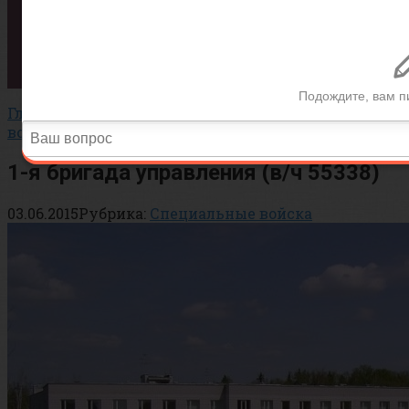
Вопросы
Тесты
Статьи
История
Важно!
Главная
»
Сухопутные Войска
»
Специальные
войска
1-я бригада управления (в/ч 55338)
03.06.2015
Рубрика:
Специальные войска